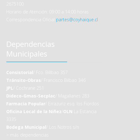
2675100
Horario de Atención: 09:00 a 14:00 horas
Correspondencia Oficial
partes@coyhaique.cl
Dependencias
Municipales
Consistorial
/ Fco. Billbao 357
Tránsito-Obras
/ Francisco Bilbao 346
JPL
/ Cochrane 251
Dideco-Gmas-Secplac
/ Magallanes 283
Farmacia Popular
/ Errazuriz esq. los Fiordos
Oficina Local de la Niñez
/
OLN
La Estancia
3335
Bodega Municipal
/ Los Notros s/n
>
más dependencias