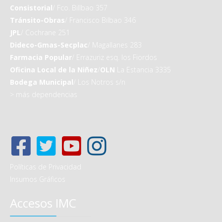
Consistorial
/ Fco. Billbao 357
Tránsito-Obras
/ Francisco Bilbao 346
JPL
/ Cochrane 251
Dideco-Gmas-Secplac
/ Magallanes 283
Farmacia Popular
/ Errazuriz esq. los Fiordos
Oficina Local de la Niñez
/
OLN
La Estancia 3335
Bodega Municipal
/ Los Notros s/n
>
más dependencias
Políticas de Privacidad
Insumos Gráficos
Accesos IMC