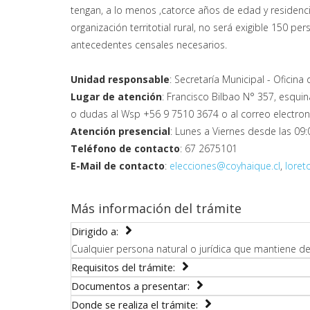
tengan, a lo menos ,catorce años de edad y residencia
organización territotial rural, no será exigible 150 per
antecedentes censales necesarios.
Unidad responsable
: Secretaría Municipal - Oficina
Lugar de atención
: Francisco Bilbao N° 357, esquin
o dudas al Wsp +56 9 7510 3674 o al correo electro
Atención presencial
: Lunes a Viernes desde las 09:
Teléfono de contacto
: 67 2675101
E-Mail de contacto
:
elecciones@coyhaique.cl
,
loret
Más información del trámite
Dirigido a:
Cualquier persona natural o jurídica que mantiene de
Requisitos del trámite:
Documentos a presentar:
Donde se realiza el trámite: