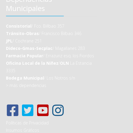
Municipales
Consistorial
/ Fco. Billbao 357
Tránsito-Obras
/ Francisco Bilbao 346
JPL
/ Cochrane 251
Dideco-Gmas-Secplac
/ Magallanes 283
Farmacia Popular
/ Errazuriz esq. los Fiordos
Oficina Local de la Niñez
/
OLN
La Estancia
3335
Bodega Municipal
/ Los Notros s/n
>
más dependencias
Políticas de Privacidad
Insumos Gráficos