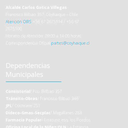
Alcalde Carlos Gatica Villegas
Francisco Bilbao 357, Coyhaique - Chile
Atención OIRS
+56 67 2675114 / +56 67
2675100
Horario de Atención: 09:00 a 14:00 horas
Correspondencia Oficial
partes@coyhaique.cl
Dependencias
Municipales
Consistorial
/ Fco. Billbao 357
Tránsito-Obras
/ Francisco Bilbao 346
JPL
/ Cochrane 251
Dideco-Gmas-Secplac
/ Magallanes 283
Farmacia Popular
/ Errazuriz esq. los Fiordos
Oficina Local de la Niñez
/
OLN
La Estancia