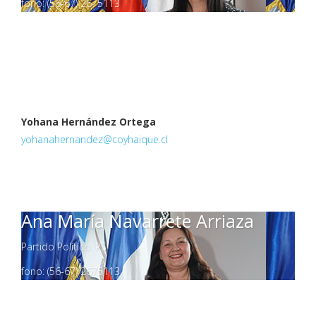
fono: (56-67) 2675113
Yohana Hernández Ortega
yohanahernandez@coyhaique.cl
Ana María Navarrete Arriaza
Partido Político: PS
fono: (56-67) 2675113