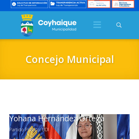
Concejo Municipal
Yohana Hernández Ortega
Partido Político: UDI