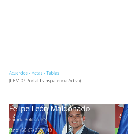
Acuerdos - Actas - Tablas
(ITEM 07 Portal Transparencia Activa)
Felipe León Maldonado
Partido Político: RN
fono: (56-67) 2675113