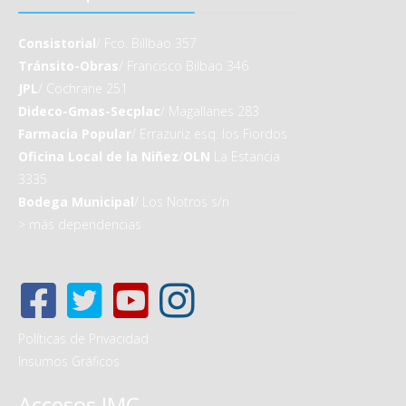
Consistorial
/ Fco. Billbao 357
Tránsito-Obras
/ Francisco Bilbao 346
JPL
/ Cochrane 251
Dideco-Gmas-Secplac
/ Magallanes 283
Farmacia Popular
/ Errazuriz esq. los Fiordos
Oficina Local de la Niñez
/
OLN
La Estancia
3335
Bodega Municipal
/ Los Notros s/n
>
más dependencias
Políticas de Privacidad
Insumos Gráficos
Accesos IMC