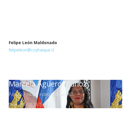
Felipe León Maldonado
felipeleon@coyhaique.cl
Marcela Agüero Muñoz
Partido Político: Independiente RD
fono: (56-67) 2675113