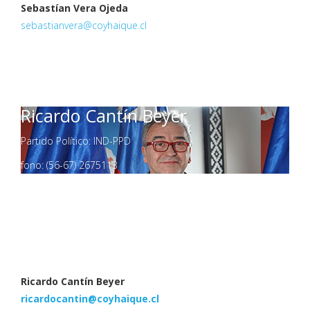
Sebastían Vera Ojeda
sebastianvera@coyhaique.cl
Ricardo Cantín Beyer
Partido Político: IND-PPD
fono: (56-67) 2675113
Ricardo Cantín Beyer
ricardocantin@coyhaique.cl