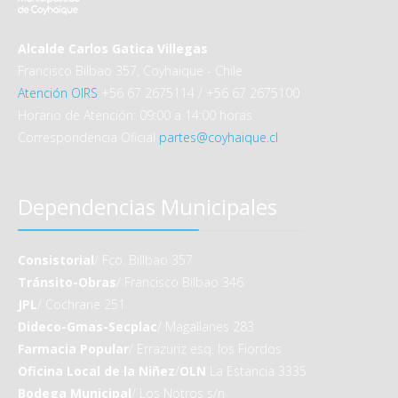
Alcalde Carlos Gatica Villegas
Francisco Bilbao 357, Coyhaique - Chile
Atención OIRS
+56 67 2675114 / +56 67 2675100
Horario de Atención: 09:00 a 14:00 horas
Correspondencia Oficial
partes@coyhaique.cl
Dependencias Municipales
Consistorial
/ Fco. Billbao 357
Tránsito-Obras
/ Francisco Bilbao 346
JPL
/ Cochrane 251
Dideco-Gmas-Secplac
/ Magallanes 283
Farmacia Popular
/ Errazuriz esq. los Fiordos
Oficina Local de la Niñez
/
OLN
La Estancia 3335
Bodega Municipal
/ Los Notros s/n