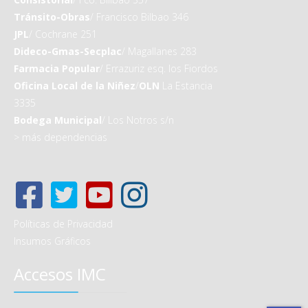
Tránsito-Obras
/ Francisco Bilbao 346
JPL
/ Cochrane 251
Dideco-Gmas-Secplac
/ Magallanes 283
Farmacia Popular
/ Errazuriz esq. los Fiordos
Oficina Local de la Niñez
/
OLN
La Estancia
3335
Bodega Municipal
/ Los Notros s/n
>
más dependencias
Políticas de Privacidad
Insumos Gráficos
Accesos IMC