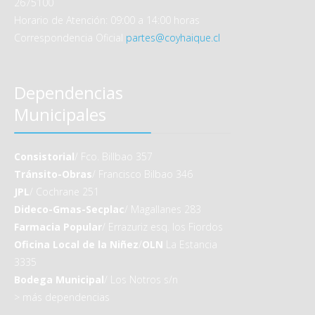
2675100
Horario de Atención: 09:00 a 14:00 horas
Correspondencia Oficial
partes@coyhaique.cl
Dependencias
Municipales
Consistorial
/ Fco. Billbao 357
Tránsito-Obras
/ Francisco Bilbao 346
JPL
/ Cochrane 251
Dideco-Gmas-Secplac
/ Magallanes 283
Farmacia Popular
/ Errazuriz esq. los Fiordos
Oficina Local de la Niñez
/
OLN
La Estancia
3335
Bodega Municipal
/ Los Notros s/n
>
más dependencias