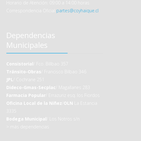
Horario de Atención: 09:00 a 14:00 horas
Correspondencia Oficial
partes@coyhaique.cl
Dependencias
Municipales
Consistorial
/ Fco. Billbao 357
Tránsito-Obras
/ Francisco Bilbao 346
JPL
/ Cochrane 251
Dideco-Gmas-Secplac
/ Magallanes 283
Farmacia Popular
/ Errazuriz esq. los Fiordos
Oficina Local de la Niñez
/
OLN
La Estancia
3335
Bodega Municipal
/ Los Notros s/n
>
más dependencias