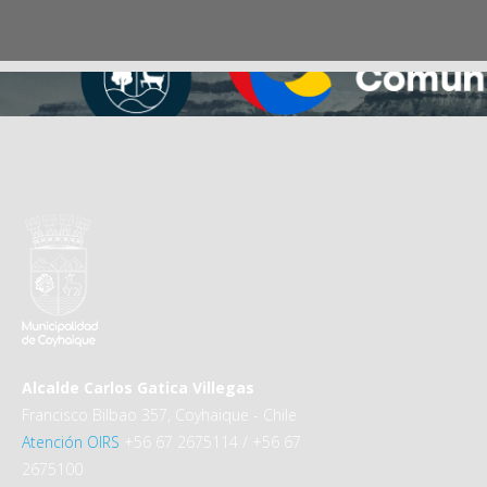
Alcalde Carlos Gatica Villegas
Francisco Bilbao 357, Coyhaique - Chile
Atención OIRS
+56 67 2675114 / +56 67
2675100