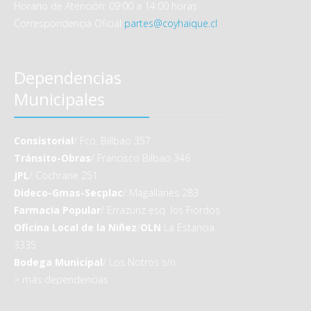
Horario de Atención: 09:00 a 14:00 horas
Correspondencia Oficial
partes@coyhaique.cl
Dependencias
Municipales
Consistorial
/ Fco. Billbao 357
Tránsito-Obras
/ Francisco Bilbao 346
JPL
/ Cochrane 251
Dideco-Gmas-Secplac
/ Magallanes 283
Farmacia Popular
/ Errazuriz esq. los Fiordos
Oficina Local de la Niñez
/
OLN
La Estancia
3335
Bodega Municipal
/ Los Notros s/n
>
más dependencias