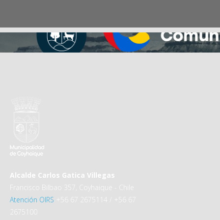
Alcalde Carlos Gatica Villegas
Francisco Bilbao 357, Coyhaique - Chile
Atención OIRS
+56 67 2675114 / +56 67
2675100