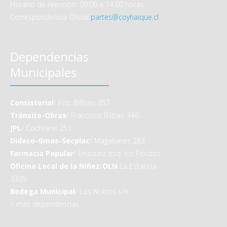
Horario de Atención: 09:00 a 14:00 horas
Correspondencia Oficial
partes@coyhaique.cl
Dependencias
Municipales
Consistorial
/ Fco. Billbao 357
Tránsito-Obras
/ Francisco Bilbao 346
JPL
/ Cochrane 251
Dideco-Gmas-Secplac
/ Magallanes 283
Farmacia Popular
/ Errazuriz esq. los Fiordos
Oficina Local de la Niñez
/
OLN
La Estancia
3335
Bodega Municipal
/ Los Notros s/n
>
más dependencias