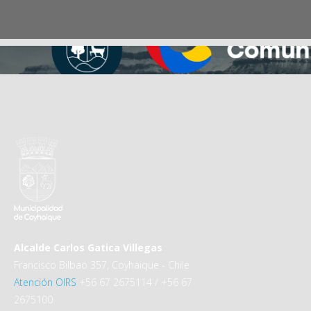
Alcalde Carlos Gatica Villegas
Francisco Bilbao 357, Coyhaique - Chile
Atención OIRS
+56 67 2675114 / +56 67
2675100