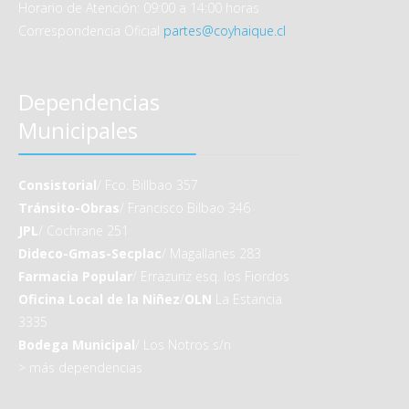
Horario de Atención: 09:00 a 14:00 horas
Correspondencia Oficial
partes@coyhaique.cl
Dependencias
Municipales
Consistorial
/ Fco. Billbao 357
Tránsito-Obras
/ Francisco Bilbao 346
JPL
/ Cochrane 251
Dideco-Gmas-Secplac
/ Magallanes 283
Farmacia Popular
/ Errazuriz esq. los Fiordos
Oficina Local de la Niñez
/
OLN
La Estancia
3335
Bodega Municipal
/ Los Notros s/n
>
más dependencias