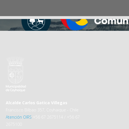
Alcalde Carlos Gatica Villegas
Francisco Bilbao 357, Coyhaique - Chile
Atención OIRS
+56 67 2675114 / +56 67
2675100