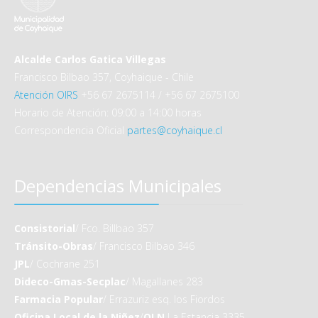
Alcalde Carlos Gatica Villegas
Francisco Bilbao 357, Coyhaique - Chile
Atención OIRS
+56 67 2675114 / +56 67 2675100
Horario de Atención: 09:00 a 14:00 horas
Correspondencia Oficial
partes@coyhaique.cl
Dependencias Municipales
Consistorial
/ Fco. Billbao 357
Tránsito-Obras
/ Francisco Bilbao 346
JPL
/ Cochrane 251
Dideco-Gmas-Secplac
/ Magallanes 283
Farmacia Popular
/ Errazuriz esq. los Fiordos
Oficina Local de la Niñez
/
OLN
La Estancia 3335